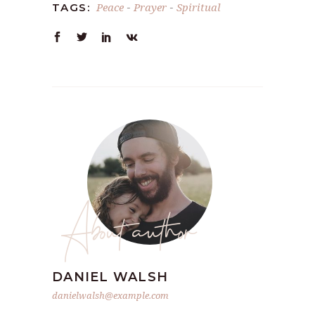
Peace
Prayer
Spiritual
TAGS:
-
-
About author
DANIEL WALSH
danielwalsh@example.com