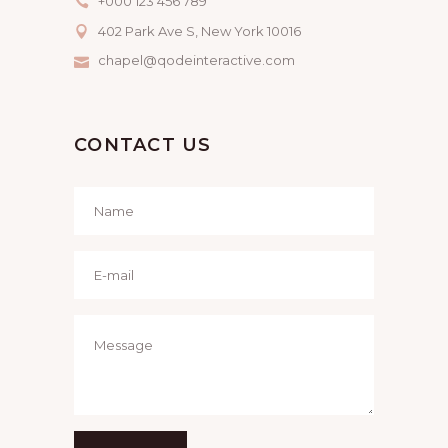
+000 123 456 789
402 Park Ave S, New York 10016
chapel@qodeinteractive.com
CONTACT US