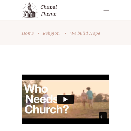
Home
•
Religion
•
We build Hope